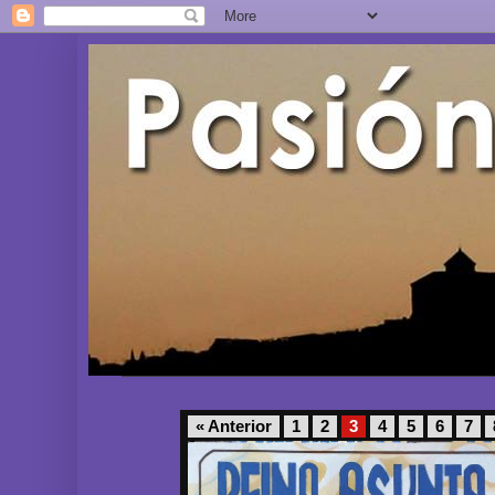
« Anterior
1
2
3
4
5
6
7