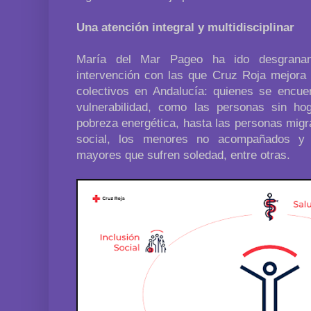
Una atención integral y multidisciplinar
María del Mar Pageo ha ido desgranan
intervención con las que Cruz Roja mejora l
colectivos en Andalucía: quienes se encue
vulnerabilidad, como las personas sin ho
pobreza energética, hasta las personas migra
social, los menores no acompañados y 
mayores que sufren soledad, entre otras.