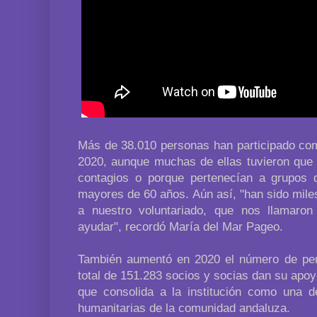
Más de 38.010 personas han participado com
2020, aunque muchas de ellas tuvieron que l
contagios o porque pertenecían a grupos 
mayores de 60 años. Aún así, "han sido mil
a nuestro voluntariado, que nos llamaro
ayudar", recordó María del Mar Pageo.
También aumentó en 2020 el número de pe
total de 151.283 socios y socias dan su apoy
que consolida a la institución como una 
humanitarias de la comunidad andaluza.