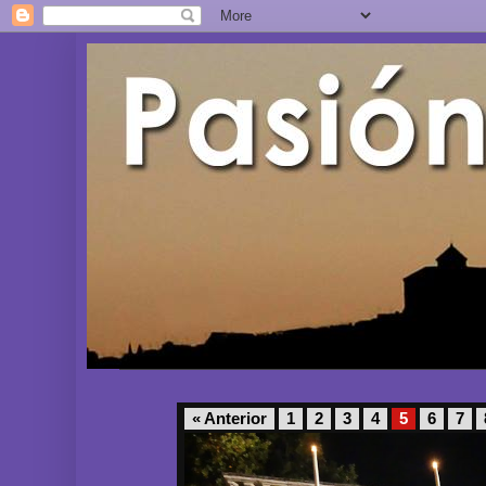
« Anterior
1
2
3
4
5
6
7