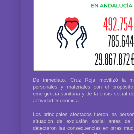
De inmediato, Cruz Roja movilizó la m
personales y materiales con el propósito
emergencia sanitaria y de la crisis social de
actividad económica.
Los principales afectados fueron las pers
situación de exclusión social antes de 
detectaron las consecuencias en otras mu