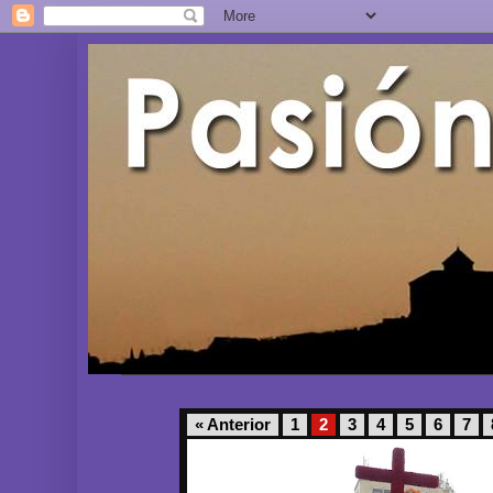
« Anterior
1
2
3
4
5
6
7