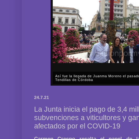
Así fue la llegada de Juanma Moreno el pasad
Tendillas de Córdoba
En el mediodía del pasado sábado, 2 de mayo, Día
en plena celebración en la capital cordobesa de l
24.7.21
acompañar, por segunda ocasión, al presidente de l
La Junta inicia el pago de 3,4 mi
subvenciones a viticultores y g
afectados por el COVID-19
Carmen Crespo resalta el papel de 