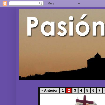
« Anterior
1
2
3
4
5
6
7