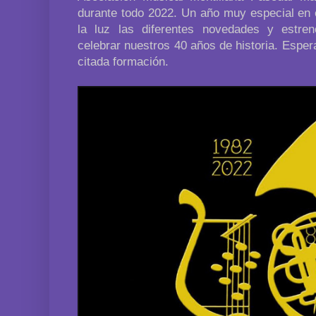
durante todo 2022. Un año muy especial en 
la luz las diferentes novedades y estre
celebrar nuestros 40 años de historia. Espe
citada formación.