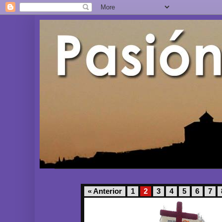
« Anterior
1
2
3
4
5
6
7