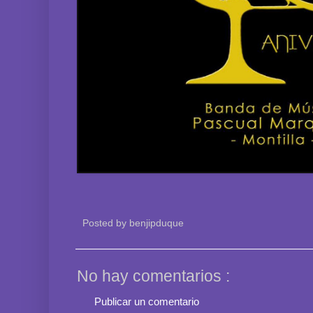
Posted by
benjipduque
No hay comentarios :
Publicar un comentario