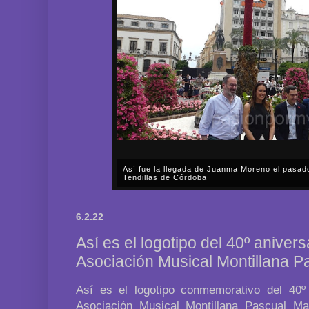
Así fue la llegada de Juanma Moreno el pasad
Tendillas de Córdoba
En el mediodía del pasado sábado, 2 de mayo, Día
en plena celebración en la capital cordobesa de l
6.2.22
acompañar, por segunda ocasión, al presidente de l
Así es el logotipo del 40º anivers
Asociación Musical Montillana P
Así es el logotipo conmemorativo del 40º 
Asociación Musical Montillana Pascual M