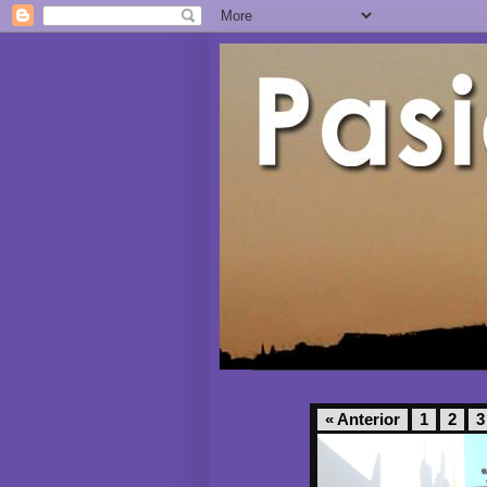
« Anterior
1
2
3