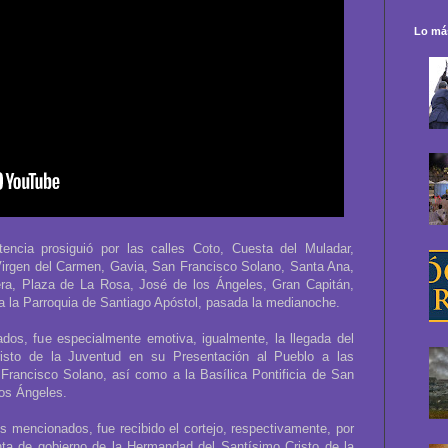
Lo más
encia prosiguió por las calles Coto, Cuesta del Muladar,
Virgen del Carmen, Gavia, San Francisco Solano, Santa Ana,
ra, Plaza de La Rosa, José de los Ángeles, Gran Capitán,
o a la Parroquia de Santiago Apóstol, pasada la medianoche.
os, fue especialmente emotiva, igualmente, la llegada del
risto de la Juventud en su Presentación al Pueblo a las
Francisco Solano, así como a la Basílica Pontificia de San
los Ángeles.
 mencionados, fue recibido el cortejo, respectivamente, por
nta de gobierno de la Hermandad del Santísimo Cristo de la