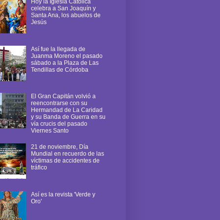
Hoy la Iglesia Católica
celebra a San Joaquín y
Santa Ana, los abuelos de
Jesús
Así fue la llegada de
Juanma Moreno el pasado
sábado a la Plaza de Las
Tendillas de Córdoba
El Gran Capitán volvió a
reencontrarse con su
Hermandad de La Caridad
y su Banda de Guerra en su
vía crucis del pasado
Viernes Santo
21 de noviembre, Día
Mundial en recuerdo de las
víctimas de accidentes de
tráfico
Así es la revista 'Verde y
Oro'