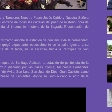
as y Tambores Nuestro Padre Jesús Caído y Nuestra Señora
 estreno de todas las cartelas del paso de misterio, obra de
lida el imponente misterio de la Sagrada Presentación de
cterizaron anoche la estación de penitencia de la hermandad,
ngregó expectante, especialmente en la calle Iglesia, a su
sta del Muladar, en un ascenso, hacia la Parroquia de San
arroquia de Santiago Apóstol, la estación de penitencia de la
ntud
discurrió por las calles Iglesia, Arcipreste Fernández
 de Ávila, San Luis, San Juan de Dios, Gran Capitán, Llano
Paseo de Cervantes, donde se llevó a cabo el acto de la