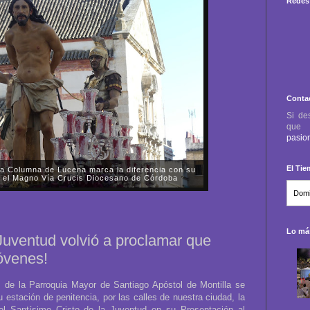
Redes 
Conta
Si de
qu
pasio
El Ti
a Columna de Lucena marca la diferencia con su
 en el Magno Vía Crucis Diocesano de Córdoba
o, día 11 de octubre, acudimos a la salida de la
zarenos de Nuestro Padre Jesús de la Columna y
 Esperanza de Lucena desde la Parroquia de...
Lo más
uventud volvió a proclamar que
jóvenes!
s de la Parroquia Mayor de Santiago Apóstol de Montilla se
su estación de penitencia, por las calles de nuestra ciudad, la
l Santísimo Cristo de la Juventud en su Presentación al