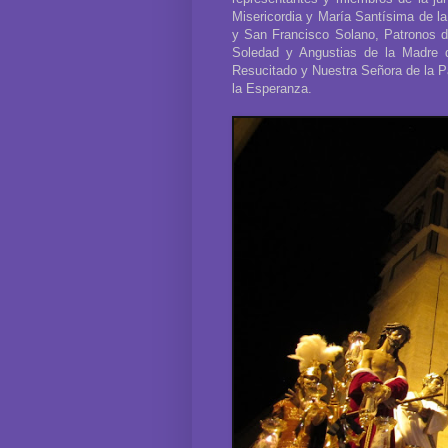
Misericordia y María Santísima de 
y San Francisco Solano, Patronos de
Soledad y Angustias de la Madre 
Resucitado y Nuestra Señora de la 
la Esperanza.