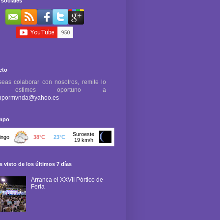
sociales
cto
seas colaborar con nosotros, remite lo
e estimes oportuno a
npormvnda@yahoo.es
empo
 visto de los últimos 7 días
Arranca el XXVII Pórtico de
Feria