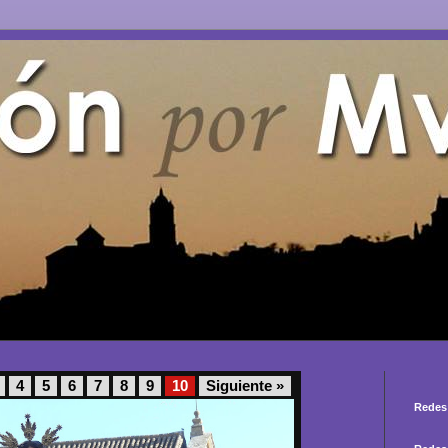
4
5
6
7
8
9
10
Siguiente »
Redes 