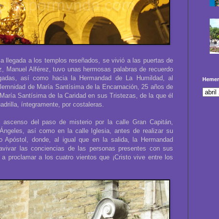
 llegada a los templos reseñados, se vivió a las puertas de
z, Manuel Alférez, tuvo unas hermosas palabras de recuerdo
egadas, así como hacia la Hermandad de La Humildad, al
Hemer
olemnidad de María Santísima de la Encarnación, 25 años de
 María Santísima de la Caridad en sus Tristezas, de la que él
drilla, íntegramente, por costaleras.
 ascenso del paso de misterio por la calle Gran Capitán,
Ángeles, así como en la calle Iglesia, antes de realizar su
o Apóstol, donde, al igual que en la salida, la Hermandad
avivar las conciencias de las personas presentes con sus
 a proclamar a los cuatro vientos que ¡Cristo vive entre los