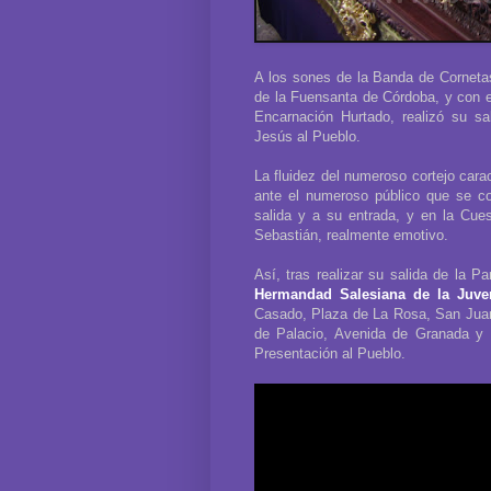
A los sones de la Banda de Cornet
de la Fuensanta de Córdoba, y con el
Encarnación Hurtado, realizó su sa
Jesús al Pueblo.
La fluidez del numeroso cortejo cara
ante el numeroso público que se co
salida y a su entrada, y en la Cue
Sebastián, realmente emotivo.
Así, tras realizar su salida de la P
Hermandad Salesiana de la Juve
Casado, Plaza de La Rosa, San Juan
de Palacio, Avenida de Granada y 
Presentación al Pueblo.