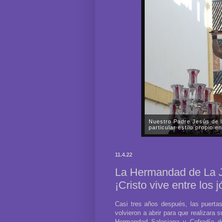
Nuestro Padre Jesús de l
particular estilo propio
En la tarde del pasado sábad
Hermandad y Cofradía de Na
11.4.22
María Santísima de la Paz y
La Hermandad de La J
¡Cristo vive entre los 
Casi tres años después, las puerta
volvieron a abrir para que realizara 
Hermandad Salesiana y Cofradía de