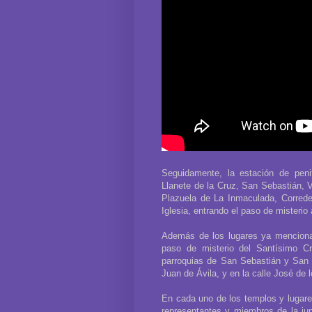
Seguidamente, la estación de penit
Llanete de la Cruz, San Sebastián, 
Plazuela de La Inmaculada, Correde
Iglesia, entrando el paso de misteri
Además de los lugares ya mencionad
paso de misterio del Santísimo C
parroquias de San Sebastián y San 
Juan de Ávila, y en la calle José de 
En cada uno de los templos y lugares
representantes y miembros de la ju