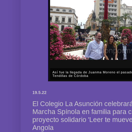
Así fue la llegada de Juanma Moreno el pasad
Tendillas de Córdoba
En el mediodía del pasado sábado, 2 de mayo, Día
en plena celebración en la capital cordobesa de l
19.5.22
acompañar, por segunda ocasión, al presidente de l
El Colegio La Asunción celebrará 
Marcha Spínola en familia para c
proyecto solidario 'Leer te muev
Angola