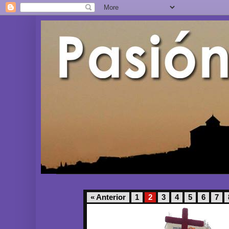
« Anterior
1
2
3
4
5
6
7