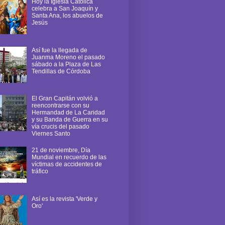
Hoy la Iglesia Católica
celebra a San Joaquín y
Santa Ana, los abuelos de
Jesús
Así fue la llegada de
Juanma Moreno el pasado
sábado a la Plaza de Las
Tendillas de Córdoba
El Gran Capitán volvió a
reencontrarse con su
Hermandad de La Caridad
y su Banda de Guerra en su
vía crucis del pasado
Viernes Santo
21 de noviembre, Día
Mundial en recuerdo de las
víctimas de accidentes de
tráfico
Así es la revista 'Verde y
Oro'