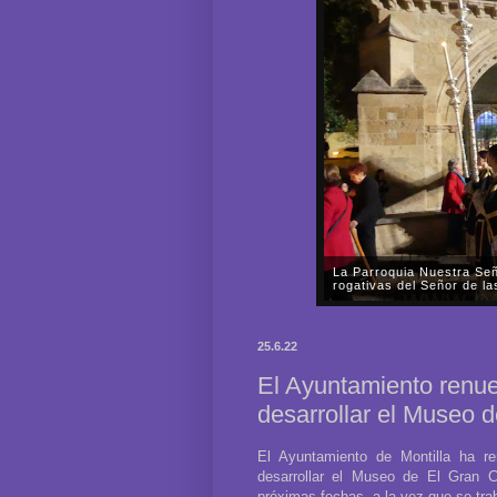
La Parroquia Nuestra Señ
rogativas del Señor de l
En la tarde-noche del pasado
Nuestra Señora de la Fuensa
25.6.22
Señor de las Mercedes por las
El Ayuntamiento renue
desarrollar el Museo 
El Ayuntamiento de Montilla ha re
desarrollar el Museo de El Gran Ca
próximas fechas, a la vez que se trab