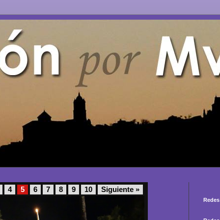
4
5
6
7
8
9
10
Siguiente »
Redes 