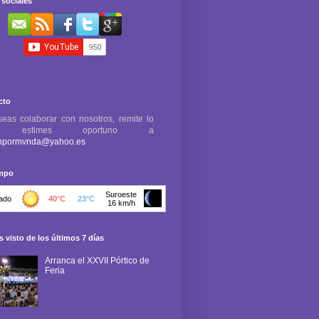
sociales
cto
seas colaborar con nosotros, remite lo
e estimes oportuno a
npormvnda@yahoo.es
empo
 visto de los últimos 7 días
Arranca el XXVII Pórtico de
Feria