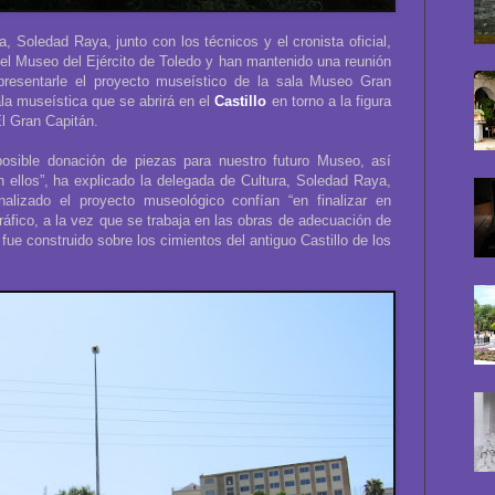
, Soledad Raya, junto con los técnicos y el cronista oficial,
el Museo del Ejército de Toledo y han mantenido una reunión
presentarle el proyecto museístico de la sala Museo Gran
ala museística que se abrirá en el
Castillo
en torno a la figura
l Gran Capitán.
 posible donación de piezas para nuestro futuro Museo, así
 ellos”, ha explicado la delegada de Cultura, Soledad Raya,
alizado el proyecto museológico confían “en finalizar en
fico, a la vez que se trabaja en las obras de adecuación de
a fue construido sobre los cimientos del antiguo Castillo de los