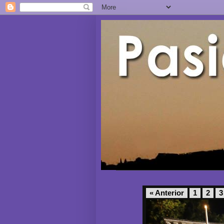
« Anterior
1
2
3