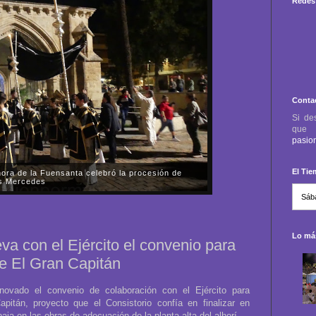
Redes 
Conta
Si de
qu
pasio
El Ti
ora de la Fuensanta celebró la procesión de
as Mercedes
 viernes, día 31 de octubre, la Parroquia-Santuario
nta de Córdoba celebró la procesión de rogativas del
 almas de los fieles difuntos....
Lo más
va con el Ejército el convenio para
de El Gran Capitán
novado el convenio de colaboración con el Ejército para
pitán, proyecto que el Consistorio confía en finalizar en
aja en las obras de adecuación de la planta alta del alhorí.