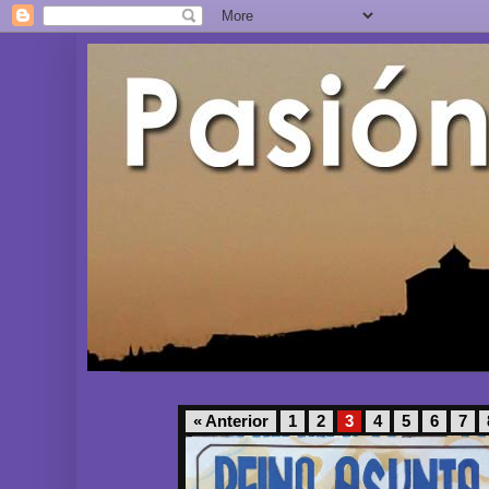
« Anterior
1
2
3
4
5
6
7