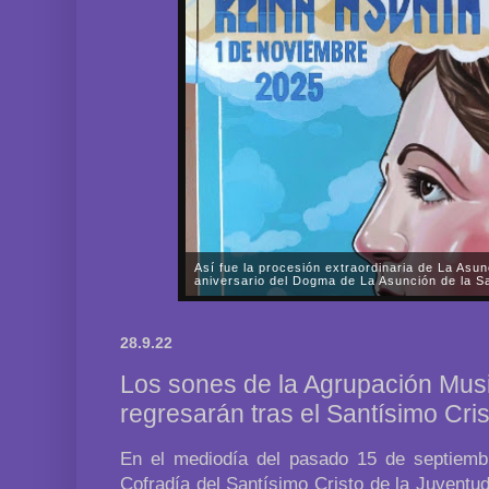
Así fue la procesión extraordinaria de La Asun
aniversario del Dogma de La Asunción de la Sa
A lo largo de prácticamente todo el sábado, día 1 d
Fervorosa y Real Hermandad de Nuestra Señora d
28.9.22
Rosario llevó a cabo una solemne procesión triunfal 
Los sones de la Agrupación Musi
regresarán tras el Santísimo Cri
En el mediodía del pasado 15 de septiemb
Cofradía del Santísimo Cristo de la Juventu