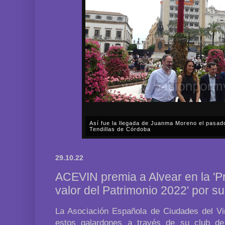
Así fue la llegada de Juanma Moreno el pasad
Tendillas de Córdoba
En el mediodía del pasado sábado, 2 de mayo, Día
en plena celebración en la capital cordobesa de l
29.10.22
acompañar, por segunda ocasión, al presidente de l
ACEVIN premia a Alvear en la 'P
valor del Patrimonio 2022' por s
La Asociación Española de Ciudades del V
estos galardones a través de su club d