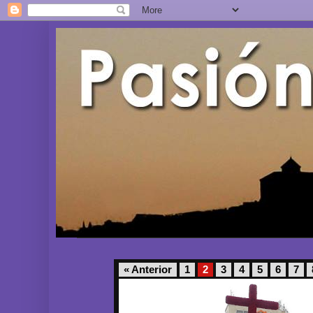
« Anterior
1
2
3
4
5
6
7