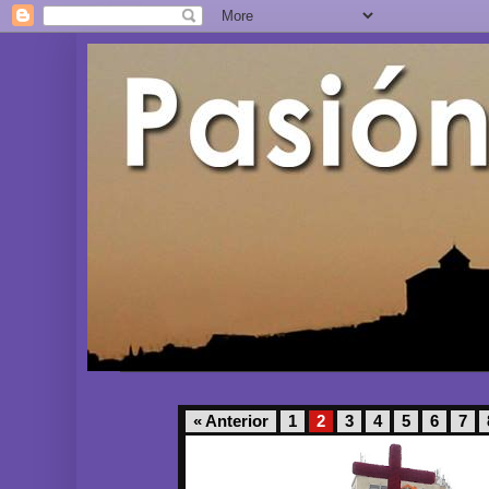
« Anterior
1
2
3
4
5
6
7