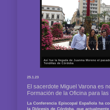
Así fue la llegada de Juanma Moreno el pasad
Tendillas de Córdoba
En el mediodía del pasado sábado, 2 de mayo, Día
en plena celebración en la capital cordobesa de l
25.1.23
acompañar, por segunda ocasión, al presidente de l
El sacerdote Miguel Varona es 
Formación de la Oficina para la
La Conferencia Episcopal Española ha co
la Diócesis de Córdoba, que actualmente 