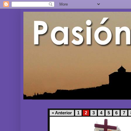
« Anterior
1
2
3
4
5
6
7