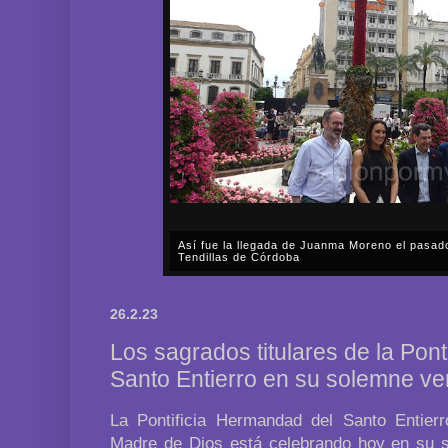
Así fue la procesión extraordinaria de La Asun
aniversario del Dogma de La Asunción de la Sa
A lo largo de prácticamente todo el sábado, día 1 d
Fervorosa y Real Hermandad de Nuestra Señora d
26.2.23
Rosario llevó a cabo una solemne procesión triunfal 
Los sagrados titulares de la Pon
Santo Entierro en su solemne ve
La Pontificia Hermandad del Santo Entier
Madre de Dios está celebrando hoy en su s