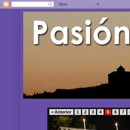
« Anterior
1
2
3
4
5
6
7