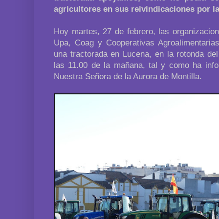
agricultores en sus reivindicaciones por l
Hoy martes, 27 de febrero, las organizacio
Upa, Coag y Cooperativas Agroalimentaria
una tractorada en Lucena, en la rotonda de
las 11.00 de la mañana, tal y como ha info
Nuestra Señora de la Aurora de Montilla.