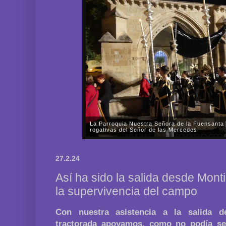
Sevilla se desborda de emoción ante La Esper
celebración del 75º aniversario del Dogma de 
Virgen a los Cielos
"¡Esperanza, Reina Asunta al Cielo!"Cuando el rel
15.36 minutos de la tarde del pasado sábado, día 1 
27.2.24
Real e Ilustre Hermandad y Archicofradía de Nazare
Así ha sido la salida desde Monti
la supervivencia del campo
Con nuestra asistencia a la salida d
tractorada apoyamos, como no podía se