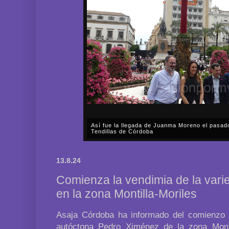
Así fue la llegada de Juanma Moreno el pasad
Tendillas de Córdoba
En el mediodía del pasado sábado, 2 de mayo, Día
en plena celebración en la capital cordobesa de l
13.8.24
acompañar, por segunda ocasión, al presidente de l
Comienza la vendimia de la var
en la zona Montilla-Moriles
Asaja Córdoba ha informado del comienzo 
autóctona Pedro Ximénez de la zona Monti