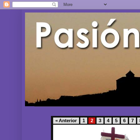
« Anterior
1
2
3
4
5
6
7