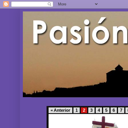
« Anterior
1
2
3
4
5
6
7