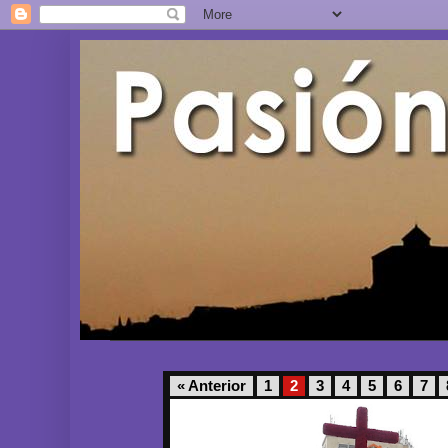
« Anterior
1
2
3
4
5
6
7