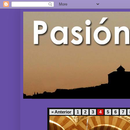
« Anterior
1
2
3
4
5
6
7