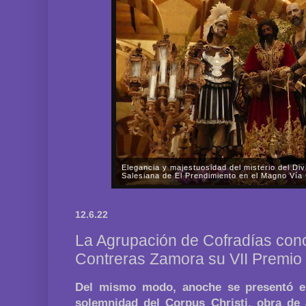
Elegancia y majestuosidad del misterio del Di
Salesiana de El Prendimiento en el Magno Vía
En la noche del pasado viernes, día 3 de octubre, 
misterio de la Muy Mariana y Sacramental Herman
12.6.22
Nazarenos de Nuestro Padre Jesús, Divino Salvador
La Agrupación de Cofradías con
Contreras Zamora su VII Premio
Del mismo modo, anoche se presentó el
solemnidad del Corpus Christi, obra d