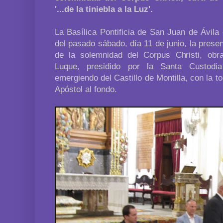
'...de la tiniebla a la Luz'.
La Basílica Pontificia de San Juan de Ávila
del pasado sábado, día 11 de junio, la presen
de la solemnidad del Corpus Christi, obra
Luque, presidido por la Santa Custodi
emergiendo del Castillo de Montilla, con la t
Apóstol al fondo.