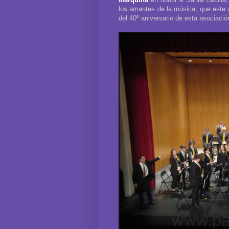
los amantes de la música, que este
del 40º aniversario de esta asociació