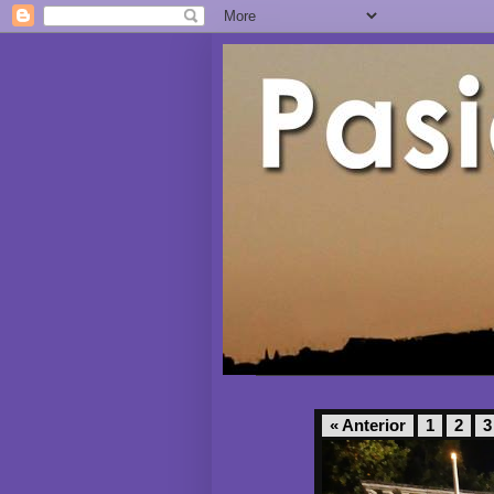
« Anterior
1
2
3