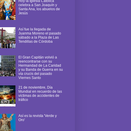
Hoy la Iglesia Católica
celebra a San Joaquín y
Santa Ana, los abuelos de
Jesús
Así fue la llegada de
Juanma Moreno el pasado
sábado a la Plaza de Las
Tendillas de Córdoba
El Gran Capitán volvió a
reencontrarse con su
Hermandad de La Caridad
y su Banda de Guerra en su
vía crucis del pasado
Viernes Santo
21 de noviembre, Día
Mundial en recuerdo de las
víctimas de accidentes de
tráfico
Así es la revista 'Verde y
Oro'