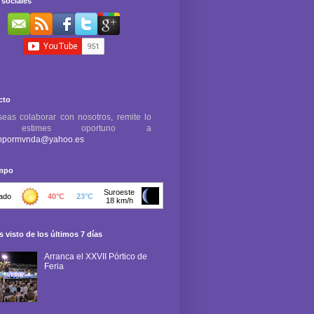
sociales
cto
seas colaborar con nosotros, remite lo
e estimes oportuno a
npormvnda@yahoo.es
empo
 visto de los últimos 7 días
Arranca el XXVII Pórtico de
Feria