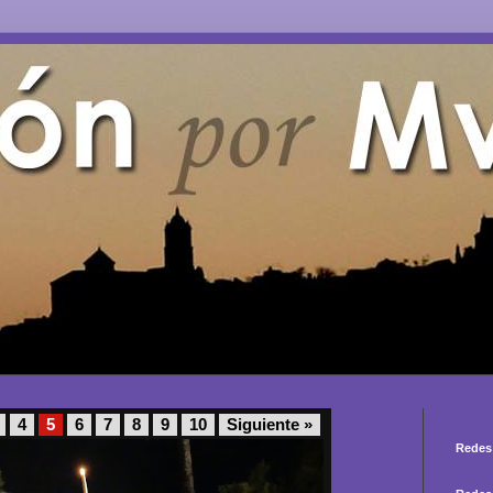
4
5
6
7
8
9
10
Siguiente »
Redes 