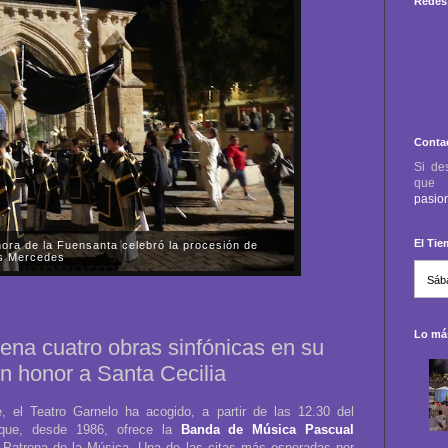
Redes 
Conta
Si de
qu
pasio
El Ti
ora de la Fuensanta celebró la procesión de
as Mercedes
 viernes, día 31 de octubre, la Parroquia-Santuario
nta de Córdoba celebró la procesión de rogativas del
 almas de los fieles difuntos....
Lo más
ena cuatro obras sinfónicas en su
en honor a Santa Cecilia
 el Teatro Garnelo ha acogido, a partir de las 12.30 del
o que, desde 1986, ofrece la
Banda de Música Pascual
 Patrona de la Música. Una de las citas más esperadas por