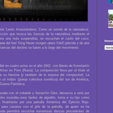
ión 'Lento. Arrastrándose. Como un sonido de la naturaleza',
ucción que invoca las fuerzas de la naturaleza mediante el
bra una nota suspendida, se escuchan el canto del cuco,
Hemer
ada del lied 'Ging Heute morgen ubers Feld') plácida y de aire
 fuerzas del destino se baten a lo largo del movimiento.
t en cuatro actos en el año 1942, con libreto de Konstantín
Kirov en Pern (Rusia). La composición lleva por el título el
a su heroína (y también de la esposa del compositor). La
un koljós (granja colectiva soviética) del sur de América,
Guerra Patriótica.
asada con el cobarde y borrachín Giko, denuncia a este por
iko incendia unos fardos de algodón, toma a su hijo como
inalmente por una patrulla fronteriza del Ejército Rojo.
 para casarse con el jefe de la patrulla, de quien se ha
boda permitirá escuchar numerosas danzas procedentes de