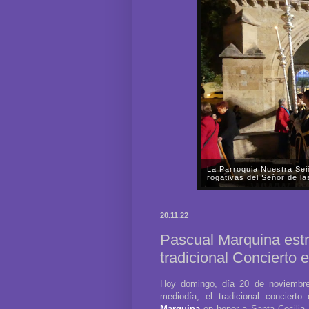
La Parroquia Nuestra Señ
rogativas del Señor de l
En la tarde-noche del pasado
Nuestra Señora de la Fuensa
20.11.22
Señor de las Mercedes por las
Pascual Marquina estr
tradicional Concierto 
Hoy domingo, día 20 de noviembre,
mediodía, el tradicional conciert
Marquina
en honor a Santa Cecilia,