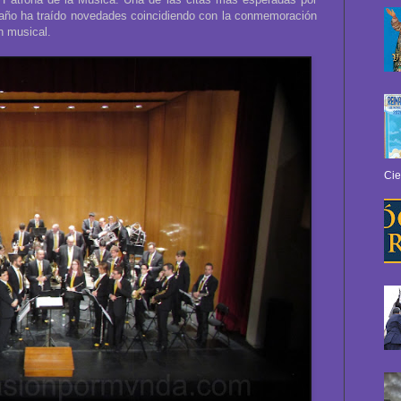
 año ha traído novedades coincidiendo con la conmemoración
n musical.
Cie