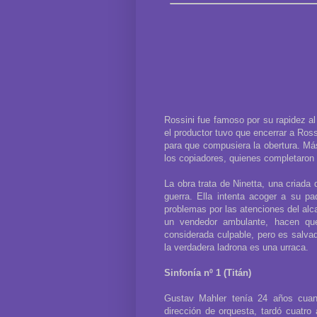
Rossini fue famoso por su rapidez al
el productor tuvo que encerrar a Ross
para que compusiera la obertura. Más
los copiadores, quienes completaron 
La obra trata de Ninetta, una criada
guerra. Ella intenta acoger a su pad
problemas por las atenciones del alc
un vendedor ambulante, hacen que
considerada culpable, pero es salva
la verdadera ladrona es una urraca.
Sinfonía nº 1 (Titán)
Gustav Mahler tenía 24 años cuan
dirección de orquesta, tardó cuatro 