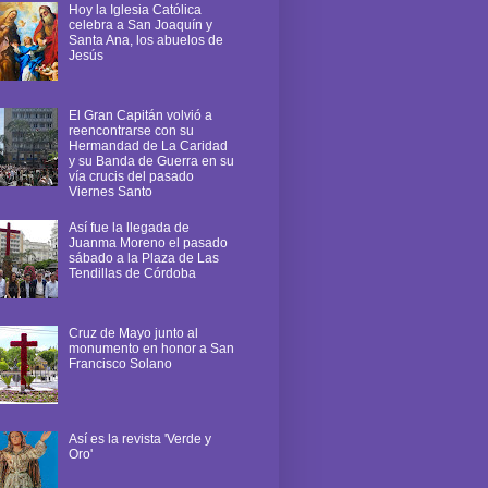
Hoy la Iglesia Católica
celebra a San Joaquín y
Santa Ana, los abuelos de
Jesús
El Gran Capitán volvió a
reencontrarse con su
Hermandad de La Caridad
y su Banda de Guerra en su
vía crucis del pasado
Viernes Santo
Así fue la llegada de
Juanma Moreno el pasado
sábado a la Plaza de Las
Tendillas de Córdoba
Cruz de Mayo junto al
monumento en honor a San
Francisco Solano
Así es la revista 'Verde y
Oro'