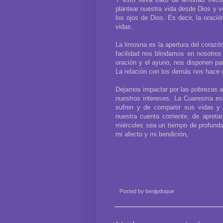
plantear nuestra vida desde Dios y v
los ojos de Dios. Es decir, la oraci
vidas.
La limosna es la apertura del corazó
facilidad nos blindamos en nosotro
oración y el ayuno, nos disponen p
La relación con los demás nos hace c
Dejarnos impactar por las pobrezas a
nuestros intereses. La Cuaresma es 
sufren y de compartir sus vidas y 
nuestra cuenta corriente, de apret
miércoles sea un tiempo de profunda
mi afecto y mi bendición,
Posted by
benjipduque