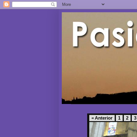
« Anterior
1
2
3