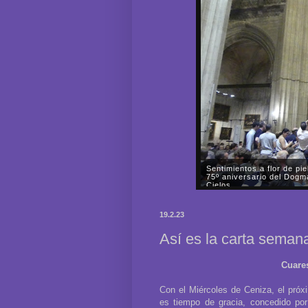
Sentimientos a flor de pi
75º aniversario del Dogm
Cielos
Acudimos tanto al traslado 
Esperanza hasta la Santa Igl
19.2.23
Asunción como a su devoto be
Así es la carta seman
Cuare
Con el Miércoles de Ceniza, el pró
es tiempo de gracia, concedido por