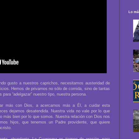
Lo más
o gusto a nuestros caprichos, necesitamos austeridad de
vicios. Hemos de privarnos no sólo de comida, sino de tantas
 para “adelgazar” nuestro tipo, nuestra persona.
star más con Dios, a acercarnos más a Él, a cuidar esta
eces dejamos desatendida. Nuestra vida no vale por lo que
o más bien por lo que somos. Nuestra relación con Dios nos
mos hijos, que tenemos un Padre providente, que quiere
cristo.
uente, abundante. La Cuaresma es tiempo de oración, para