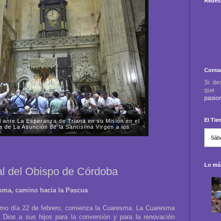
Redes 
Conta
Si de
qu
pasio
El Ti
el ante La Esperanza de Triana en su Misión en el
a de La Asunción de la Santísima Virgen a los
en solemne procesión de la Santísima Virgen de la
esia Catedral de Sevilla de Santa María de La
samanos.La Pontificia, Real e Ilustre He...
Lo más
al del Obispo de Córdoba
sma, camino hacia la Pascua
ximo día 22 de febrero, comienza la Cuaresma. La Cuaresma
 Dios a sus hijos para la conversión y para la renovación