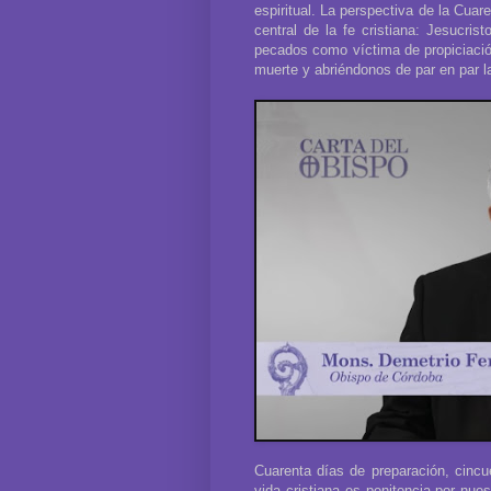
espiritual. La perspectiva de la Cuar
central de la fe cristiana: Jesucri
pecados como víctima de propiciación
muerte y abriéndonos de par en par la
Cuarenta días de preparación, cincu
vida cristiana es penitencia por nue