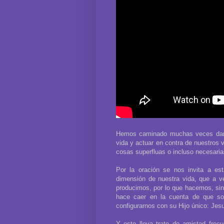
Hemos caminado muchas veces dand
vida y actuar en contra de nuestros 
cosas superfluas o incluso necesarias
Por la oración se nos invita a e
dimensión de nuestra vida, que a v
producimos, por lo que hacemos, sin
hace caer en la cuenta de que so
configurarnos con su Hijo único: Jesu
Y esto lleva trato de amistad frec