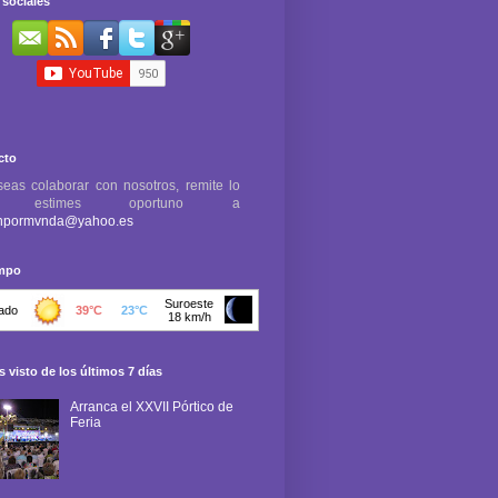
sociales
cto
seas colaborar con nosotros, remite lo
e estimes oportuno a
npormvnda@yahoo.es
empo
 visto de los últimos 7 días
Arranca el XXVII Pórtico de
Feria