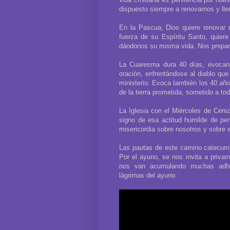
dispuesto siempre a renovarnos y lle
En la Pascua, Dios quiere renovar 
fuerza de su Espíritu Santo, quiere
dándonos su misma vida. Nos prepara
La Cuaresma dura 40 días, evocand
oración, enfrentándose al diablo que
ministerio. Evoca también los 40 año
de la tierra prometida, sometido a to
La Iglesia con el Miércoles de Ceniz
signo de esa actitud humilde de pe
misericordia sobre nosotros y sobre 
Las pautas de este camino catecumen
Por el ayuno, se nos invita a privar
nos van acumulando muchas adher
lágrimas del ayuno.