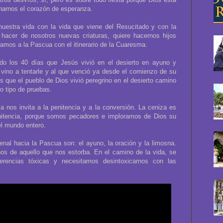
narnos el corazón de esperanza.
nuestra vida con la vida que viene del Resucitado y con la
 hacer de nosotros nuevas criaturas, quiere hacernos hijos
mos a la Pascua con el itinerario de la Cuaresma.
o los 40 días que Jesús vivió en el desierto en ayuno y
 vino a tentarle y al que venció ya desde el comienzo de su
s que el pueblo de Dios vivió peregrino en el desierto camino
do tipo de pruebas.
a nos invita a la penitencia y a la conversión. La ceniza es
nitencia, porque somos pecadores e imploramos de Dios su
el mundo entero.
al hacia la Pascua son: el ayuno, la oración y la limosna.
nos de aquello que nos estorba. En el camino de la vida, se
encias tóxicas y necesitamos desintoxicarnos con las