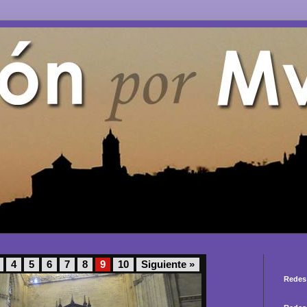
4
5
6
7
8
9
10
Siguiente »
Redes 