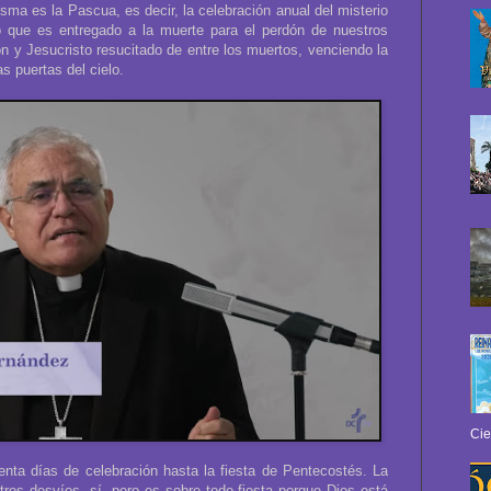
esma es la Pascua, es decir, la celebración anual del misterio
sto que es entregado a la muerte para el perdón de nuestros
 y Jesucristo resucitado de entre los muertos, venciendo la
s puertas del cielo.
Cie
enta días de celebración hasta la fiesta de Pentecostés. La
stros desvíos, sí, pero es sobre todo fiesta porque Dios está