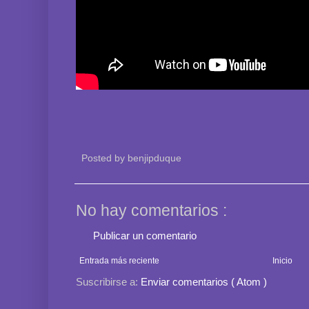
Posted by
benjipduque
No hay comentarios :
Publicar un comentario
Entrada más reciente
Inicio
Suscribirse a:
Enviar comentarios ( Atom )