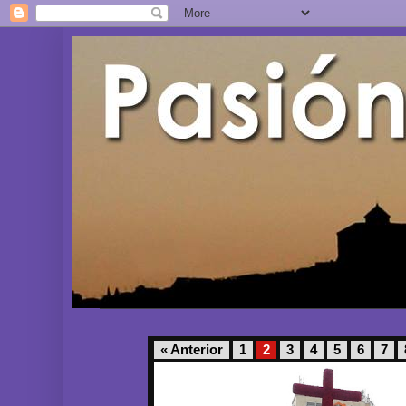
« Anterior
1
2
3
4
5
6
7