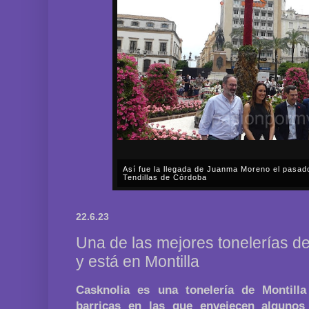
Así fue la llegada de Juanma Moreno el pasad
Tendillas de Córdoba
En el mediodía del pasado sábado, 2 de mayo, Día
en plena celebración en la capital cordobesa de l
22.6.23
acompañar, por segunda ocasión, al presidente de l
Una de las mejores tonelerías d
y está en Montilla
Casknolia es una tonelería de Montill
barricas en las que envejecen algunos